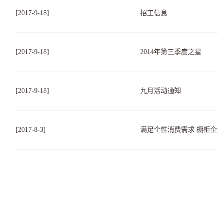
[2017-9-18]
招工信息
[2017-9-18]
2014年第三季度之星
[2017-9-18]
九月活动通知
[2017-8-3]
满足个性消费需求 橱柜