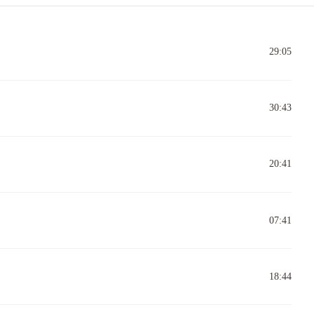
29:05
30:43
20:41
07:41
18:44