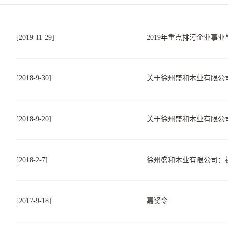
[2019-11-29]
2019年重点排污企业事
[2018-9-30]
关于徐州盛和木业有限公司
[2018-9-20]
关于徐州盛和木业有限公司
[2018-2-7]
徐州盛和木业有限公司：
[2017-9-18]
嘉奖令