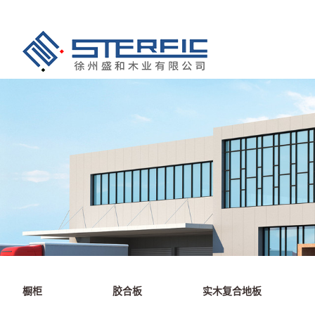
橱柜
胶合板
实木复合地板