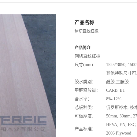
产品名称
刨切直纹红橡
产品简介
刨切直纹红橡
尺寸(mm):
1525*3050, 1500
其他特殊尺寸可
胶水类别：
酚胶,三胺胶
甲醛释放量：
CARB, E1
含水率：
8%-12%
芯板种类：
俄罗斯桦木, 桉木
可做厚度：
50mm, 30mm, 2
HPVA, EN, FSC,
产品标准：
2006 Plywood