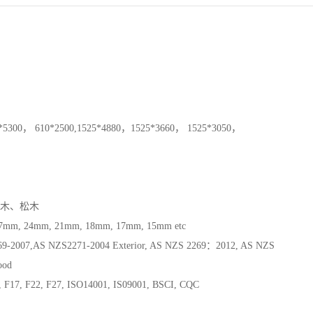
*5300， 610*2500,1525*4880，1525*3660， 1525*3050，
木、松木
7mm, 24mm, 21mm, 18mm, 17mm, 15mm etc
69-2007,AS NZS2271-2004 Exterior, AS NZS 2269：2012, AS NZS
ood
 F17, F22, F27, ISO14001, IS09001, BSCI, CQC