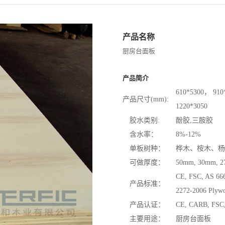
产品名称
厨房台面板
产品简介
610*5300， 910
产品尺寸(mm):
1220*3050
胶水类别:
酚胶,三胺胶
含水率：
8%-12%
单板树种：
桦木、桉木、杨
可做厚度：
50mm, 30mm, 2
CE, FSC, AS 66
产品标准：
2272-2006 Plyw
产品认证：
CE, CARB, FSC,
主要用途：
厨房台面板