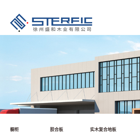
橱柜
胶合板
实木复合地板